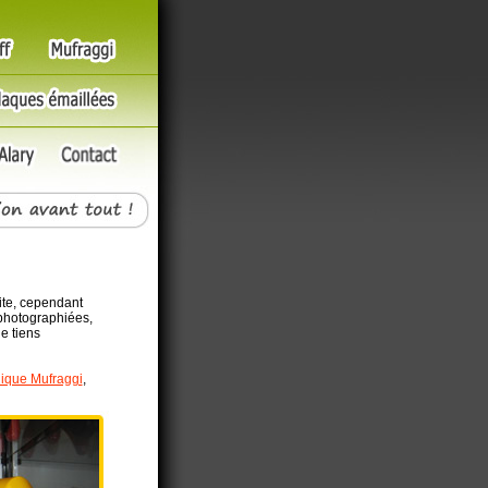
ite, cependant
 photographiées,
je tiens
ique Mufraggi
,