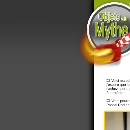
Voici ma co
j'espère que le
sachez que la 
énormément... 
Vous pourrez
Pascal Rodier,