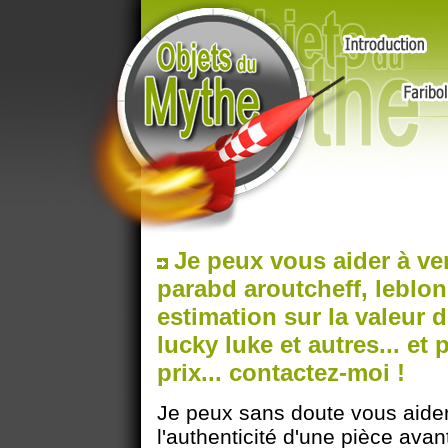
Je peux vous aider à ve
parabd aroutcheff, leblon,
estimation sur la valeur d
lucky luke et autres... et
prix... contactez-moi !
Je peux sans doute vous aider
l'authenticité d'une pièce avan