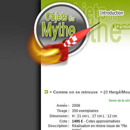
« Comme on se retrouve »
(© Hergé/Mouli
5eme de la sér
Année :
2008
Tirage :
350 exemplaires
Dimension :
H : 21 cm L : 27 cm L : 12 cm
Cote :
1495 €
-
Cotes approximatives
Description :
Réalisation en résine issue de "l'île