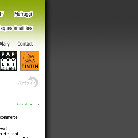
3eme de la série
s commerce
es !
b et ciment.