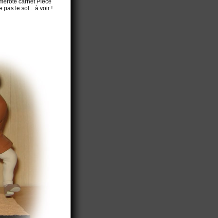
numéroté carnet Pièce
pas le sol... à voir !